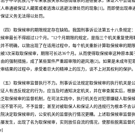
，出于中华民族几千年来家族关系和感情维系的道德要求，保证人不会或
证人串通被保证人藏匿或者逃逸以逃避法律处罚的现象[1]。而即使出现
行保证义务无法得以处罚。
（四）取保候审的期限规定存在缺陷。我国刑事诉讼法第五十八条规定：
保候审最长不得超过12个月。”12个月期限的规定，是指三个机关重复使
限并不明确，以致出现了在适用过程中，每个机关重新计算取保候审的期
能被3次采取取保候审，期限可长达36个月。从而使得取保候审这种原本
自由的强制措施，成了某些案件严重超审限的避风港[2]。如果是未成年
受审结果的过程中，承受着巨大的精神上的压力，谈不上对其权利的保护
（五）取保候审监督执行不力。刑事诉讼法规定取保候审的执行机关是
保证人有违反规定的行为，应当及时通知决定机关，并在审查属实后，根
缺乏取保候审的监督机制，在司法实践中，执行机关在对犯罪嫌疑人取保
情况不管不问，不予监督；甚至对被取保人和保证人的违规行为根本不去
法院决定取保候审的，公安机关的监督执行情况更糟。上述取保候审监督
屡屡发生，出现了名为取保候审，实则放任自流的情况，使那些脱离监督
e]