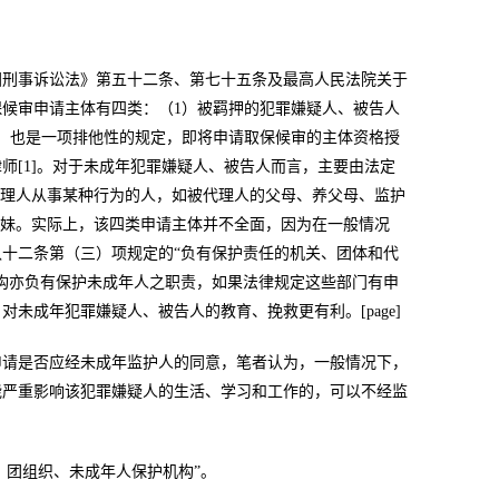
国刑事诉讼法》第五十二条、第七十五条及最高人民法院关于
候审申请主体有四类：（1）被羁押的犯罪嫌疑人、被告人
定，也是一项排他性的规定，即将申请取保候审的主体资格授
师[1]。对于未成年犯罪嫌疑人、被告人而言，主要由法定
代理人从事某种行为的人，如被代理人的父母、养父母、监护
姊妹。实际上，该四类申请主体并不全面，因为在一般情况
十二条第（三）项规定的“负有保护责任的机关、团体和代
构亦负有保护未成年人之职责，如果法律规定这些部门有申
未成年犯罪嫌疑人、被告人的教育、挽救更有利。[page]
申请是否应经未成年监护人的同意，笔者认为，一般情况下，
能严重影响该犯罪嫌疑人的生活、学习和工作的，可以不经监
、团组织、未成年人保护机构”。