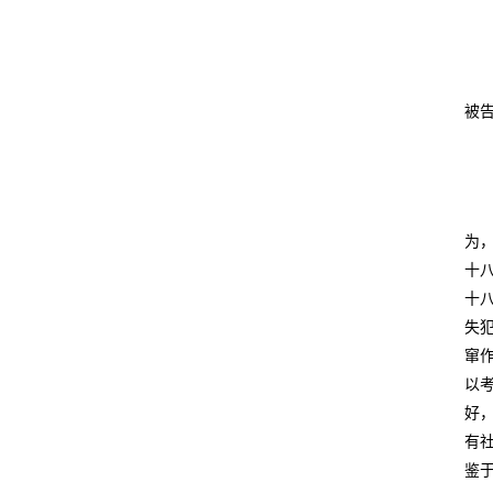
被
为
十
十
失
窜
以
好
有
鉴