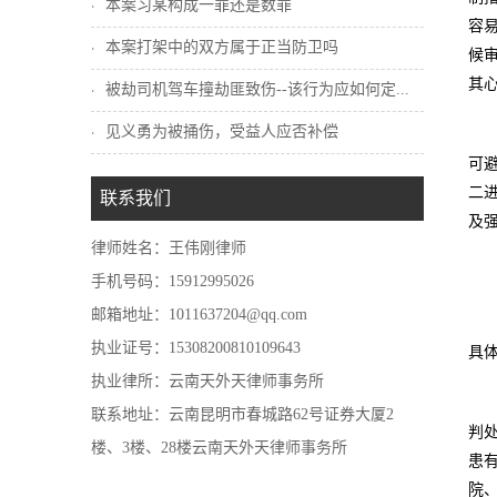
本案习某构成一罪还是数罪
容
本案打架中的双方属于正当防卫吗
候
其心
被劫司机驾车撞劫匪致伤--该行为应如何定...
见义勇为被捅伤，受益人应否补偿
可
二
联系我们
及
律师姓名：王伟刚律师
手机号码：15912995026
邮箱地址：1011637204@qq.com
执业证号：15308200810109643
具
执业律所：云南天外天律师事务所
联系地址：云南昆明市春城路62号证券大厦2
判
楼、3楼、28楼云南天外天律师事务所
患
院