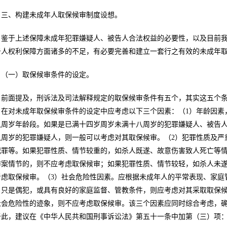
三、构建未成年人取保候审制度设想。
鉴于上述保障未成年犯罪嫌疑人、被告人合法权益的必要性，以及目前
告人权利保障方面诸多的不足，有必要完善和建立一套行之有效的未成年
（一）取保候审条件的设定。
前面提及，刑诉法及司法解释规定的取保候审条件有五个，其实这五个
，在对未成年取保候审条件的设定中应考虑以下三个因素：（1）年龄因素
八周岁年龄段。如果是已满十四岁周岁未满十八周岁的犯罪嫌疑人、被告
八周岁的犯罪嫌疑人，则一般可以考虑对其取保候审。（2）犯罪性质及严
犯罪等。如果犯罪性质、情节较重的，如杀人既遂、故意伤害致人死亡等
作案情节的，则不应考虑取保候审；如果犯罪性质、情节较轻，如杀人未
考虑取保候审。（3）社会危险性因素。应根据未成年人的平常表现、家庭
，只是偶犯，或具有良好的家庭监督、管教条件，则应考虑对其采取取保
社会危险性的迹象，则不应考虑取保候审。该三个因素应同时综合考虑，
于此，建议在《中华人民共和国刑事诉讼法》第五十一条中加第（三）项：