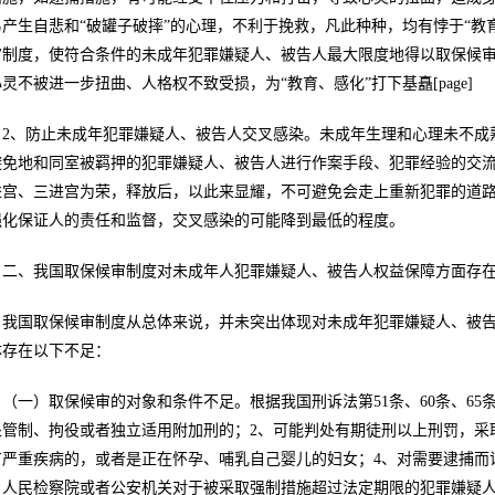
易产生自悲和“破罐子破摔”的心理，不利于挽救，凡此种种，均有悖于“教
审制度，使符合条件的未成年犯罪嫌疑人、被告人最大限度地得以取保候
灵不被进一步扭曲、人格权不致受损，为“教育、感化”打下基矗[page]
2、防止未成年犯罪嫌疑人、被告人交叉感染。未成年生理和心理未不成
避免地和同室被羁押的犯罪嫌疑人、被告人进行作案手段、犯罪经验的交
进宫、三进宫为荣，释放后，以此来显耀，不可避免会走上重新犯罪的道
强化保证人的责任和监督，交叉感染的可能降到最低的程度。
二、我国取保候审制度对未成年人犯罪嫌疑人、被告人权益保障方面存
我国取保候审制度从总体来说，并未突出体现对未成年犯罪嫌疑人、被
体存在以下不足：
（一）取保候审的对象和条件不足。根据我国刑诉法第51条、60条、65
处管制、拘役或者独立适用附加刑的；2、可能判处有期徒刑以上刑罚，采
有严重疾病的，或者是正在怀孕、哺乳自己婴儿的妇女；4、对需要逮捕而
、人民检察院或者公安机关对于被采取强制措施超过法定期限的犯罪嫌疑