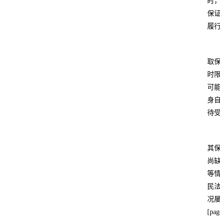
时
保
履
取
时
可
身
待
其
尚
等
民
况
[pag