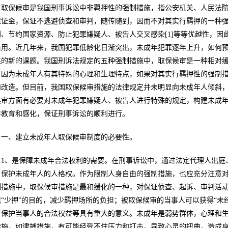
取保候审是我国刑事诉讼中非羁押性的强制措施，指公安机关、人民法
保证金，保证不逃避侦查和审判，随传随到，因而不对其实行羁押的一种
利、节约国家资源、防止犯罪嫌疑人、被告人交叉感染[1]等等优越性，因此
适用。近几年来，我国犯罪低龄化日渐突出，未成年犯罪逐年上升，如何
性的新的课题。我国刑诉法规定的五种强制措施中，取保候审是一种相对
。因为未成年人有其特殊的心理和生理特点，如果对其实行羁押性的强制
和改造。但目前，我国取保候审措施的法律规定并未明显向未成年人倾斜
候审方面有必要对未成年犯罪嫌疑人、被告人进行特殊的规定，构建未成
年教育和感化，保证刑事诉讼的顺利进行。
一、建立未成年人取保候审制度的必要性。
1、是保障未成年合法权利的需要。在刑事诉讼中，通过法定代理人出庭
、保护未成年人的人格权。作为限制人身自由的强制措施，也应充分注意
制措施中，取保候审措施是最和缓化的一种，对保证侦查、起诉、审判活
现“少押”的目的，减少羁押场所的负担；被取保候审的当事人可以获得“未
于保护当事人的合法权益等具有重大的意义。未成年是弱势群体，心理和
措施，如逮捕措施，有可能经受不住压力和打击，导致心灵的扭曲，造成