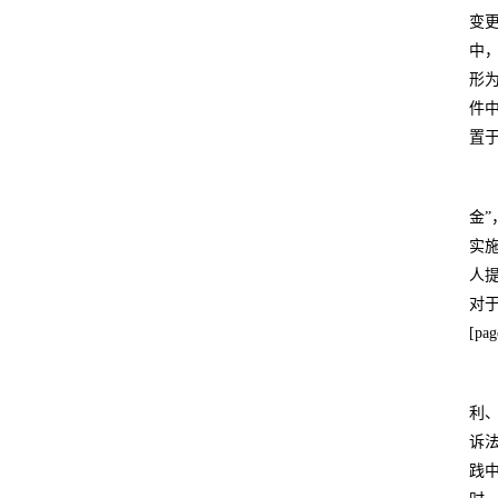
变
中
形
件
置
金
实
人
对
[pag
利
诉
践