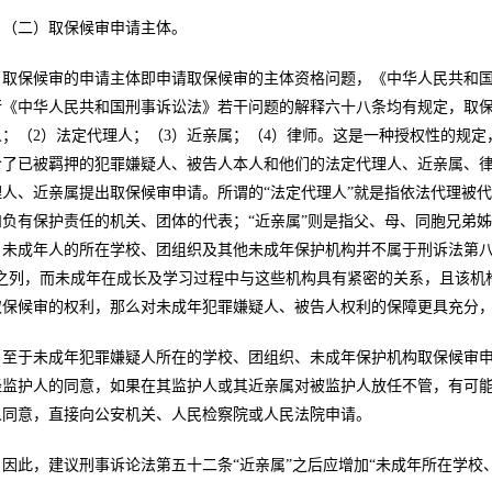
（二）取保候审申请主体。
取保候审的申请主体即申请取保候审的主体资格问题，《中华人民共和
行《中华人民共和国刑事诉讼法》若干问题的解释六十八条均有规定，取保
人；（2）法定代理人；（3）近亲属；（4）律师。这是一种授权性的规
给了已被羁押的犯罪嫌疑人、被告人本人和他们的法定代理人、近亲属、律
理人、近亲属提出取保候审申请。所谓的“法定代理人”就是指依法代理被
和负有保护责任的机关、团体的代表；“近亲属”则是指父、母、同胞兄弟
，未成年人的所在学校、团组织及其他未成年保护机构并不属于刑诉法第八
”之列，而未成年在成长及学习过程中与这些机构具有紧密的关系，且该机
取保候审的权利，那么对未成年犯罪嫌疑人、被告人权利的保障更具充分，对
至于未成年犯罪嫌疑人所在的学校、团组织、未成年保护机构取保候审
经监护人的同意，如果在其监护人或其近亲属对被监护人放任不管，有可
人同意，直接向公安机关、人民检察院或人民法院申请。
因此，建议刑事诉论法第五十二条“近亲属”之后应增加“未成年所在学校