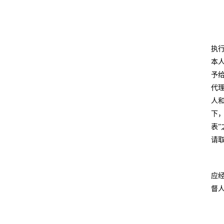
执
本
予
代
人
下
表
请
应
督