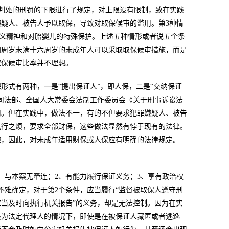
只对判处的刑罚的下限进行了规定，对上限没有限制，致在实践
疑人、被告人予以取保，导致对取保候审的滥用。第3种情
主义精神和对胎婴儿的特殊保护。上述五种情形或者说五个条
四周岁未满十六周岁的未成年人可以采取取保候审措施，而是
取保候审比率并不理想。
形式有两种，一是“提出保证人”，即人保，二是“交纳保证
司法部、全国人大常委会法制工作委员会《关于刑事诉讼法
用。但在实践中，做法不一，有的不但要求犯罪嫌疑人、被告
执行之烦，要求全部财保，这些做法显然有悖于现有的法律。
嫌，因此，对未成年适用财保或人保应有明确的法律规定。
、与本案无牵连；2、有能力履行保证义务；3、享有政治权
项不难确定，对于第2个条件，应当履行“监督被取保人遵守刑
应当及时向执行机关报告”的义务，却是无法控制。因为在实
般为法定代理人的情况下，即使是在被保证人藏匿或者逃逸