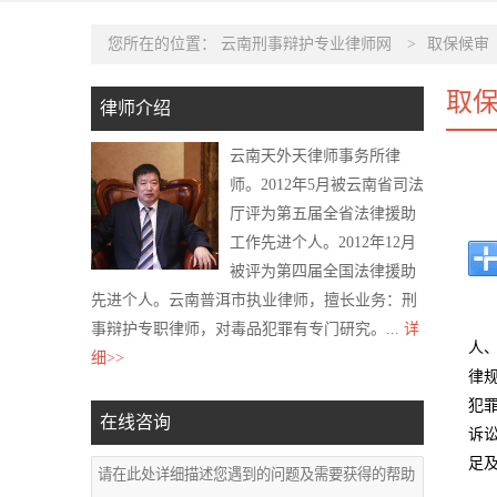
您所在的位置：
云南刑事辩护专业律师网
>
取保候审
取
律师介绍
云南天外天律师事务所律
师。2012年5月被云南省司法
厅评为第五届全省法律援助
工作先进个人。2012年12月
被评为第四届全国法律援助
先进个人。云南普洱市执业律师，擅长业务：刑
事辩护专职律师，对毒品犯罪有专门研究。...
详
人
细>>
律
犯
在线咨询
诉
足