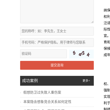
纳
权
泛
际
宜
育
保
成
提交咨询
成功案例
更多+
权
强
假想防卫过失致人重伤案
实
本案隐含想象竞合关系如何定性
利
制