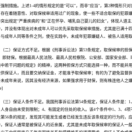
更强制措施。上述1-4的情形规定的是“可以”，而非“应当”，第2种情形
，存在着随意性、对取保候审适用过广的现象，使一些不适合取保的犯罪嫌
为突出规定“严重疾病的”和“正在怀孕、哺乳自己婴儿的妇女”，体现人道
中，并没有体现出对未成年人可以优先采取取保候审措施，尤其是已满十
于与成年人同等条件之列，使在实践中，未成年犯罪嫌疑人、被告人适用
（二）保证方式不足。根据《刑事诉讼法》第53条规定，取保候审的担保
”，即财保。根据最高人民法院、最高人民检察院、公安部、国家安全部、
施中若干问题的规定》的精神，这两种担保方式只能选择一种，而不能并
提供保证人，而且要交纳保证金，才能准予取保候审；有的为了避免监督
于未成年来说，因其没有经济来源，如果强求用于财保，则有株连他人之
e]
（三）保证人条件不足。我国刑事诉讼法第54条规定，保证人条件是：1
、人身自由未受到限制；4、有固定的住处的收入。该4个条件中1、3、4
法第56条的规定，发现其可能发生或者已经发生违反该条规定的行为的，
中，保证人通常是被保证人的近亲属，尤其是未成年取保候审的保证人一