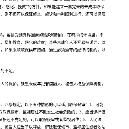
育、感化、挽救”的方针。如果能建立一套完善的未成年取保
审，则不但可以保证侦查、起诉和审判顺利进行，还可以保障
熟，容易受到外界因素的感染和制约，在羁押的环境里，不
流，增加教育、感化的难度；某些未成年人还容易被诱导，以
路。如果采取取保候审措施，通过必须遵守的纪律的制约，以
在的不足。
告人的保护，缺乏未成年犯罪嫌疑人、被告人权益保障机制，
条、75条规定，以下五种情形的可以适用取保候审：1、可能
取取保候审、监视居住不致发生社会危险的；3、应当逮捕但
证据还不充足的，可以取保候审或者监视居住；5、人民法
人、被告人应当予以释放、解除取保候审、监视居住或者依法