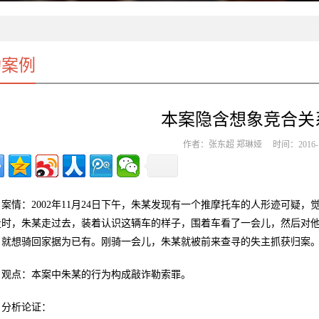
功案例
本案隐含想象竞合关
作者：张东超 郑琳娅 时间：2016-1
案情：2002年11月24日下午，朱某发现有一个推摩托车的人形迹可疑
走时，朱某走过去，装着认识这辆车的样子，围着车看了一会儿，然后对他
，就想骑回家据为已有。刚骑一会儿，朱某就被前来查寻的失主抓获归案。摩
观点：本案中朱某的行为构成敲诈勒索罪。
分析论证：