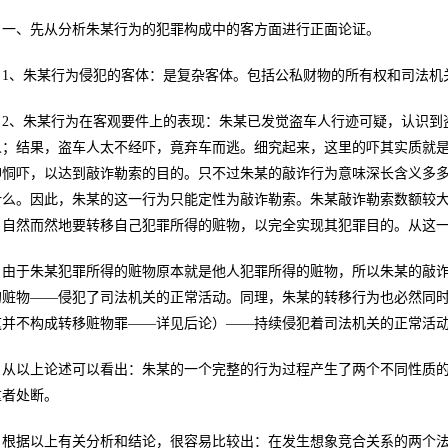
一、先从分析朱某行为的犯罪构成中的客方面进行正面论证。
1、朱某行为侵犯的客体：是复杂客体。包括公私财物的所有权和司法机
2、朱某行为在客观要件上的表现：朱某已发觉盗车人行迹可疑，认识到
人；结果，盗车人太不经吓，竟弃车而逃。细究起来，这里的吓其实质就
神恫吓，以达到敲诈勒索的目的。只不过朱某的敲诈行为意味深长含义多
什么。因此，朱某的这一行为只能定性为敲诈勒索。朱某敲诈勒索数额较
，自然而然地要转移自己犯罪所得的赃物，以完全实现其犯罪目的。从这
由于朱某犯罪所得的赃物原本就是他人犯罪所得的赃物，所以朱某的敲
的赃物——侵犯了司法机关的正常活动。同理，朱某的转移行为也必然同
这并不构成转移赃物罪——详见后论）——持续侵犯着司法机关的正常活
从以上论述可以看出：朱某的一个完整的行为过程产生了两个不同性质
重者处断。
根据以上有关分析和结论，很容易比较出：在发生想象竞合关系的两个