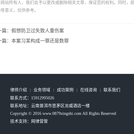
系网站所有人，我们会予以更改或删除相关文章，保证您的权利。同时，
指导意义，仅供参考。
一篇：假想防卫过失致人重伤案
一篇：本案习某构成一罪还是数罪
律师介绍
业务领域
成功案例
在线咨询
联系我们
|
|
|
|
联系方式：15912995026
联系地址：云南普洱市思茅区龙威酒店一楼
Copyright © 2016 www.0879xingshi.com All Rights Reserved
技术支持：
网律营管