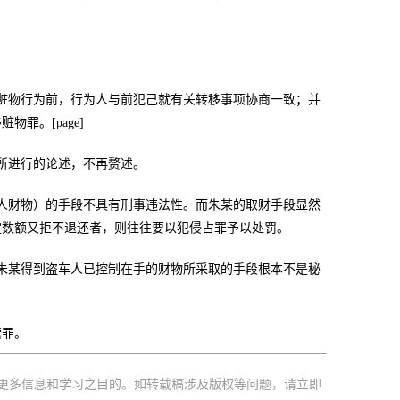
赃物行为前，行为人与前犯己就有关转移事项协商一致；并
罪。[page]
所进行的论述，不再赘述。
人财物）的手段不具有刑事违法性。而朱某的取财手段显然
定数额又拒不退还者，则往往要以犯侵占罪予以处罚。
朱某得到盗车人已控制在手的财物所采取的手段根本不是秘
索罪。
更多信息和学习之目的。如转载稿涉及版权等问题，请立即