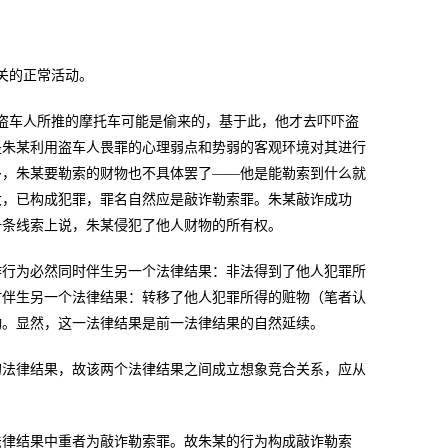
关的正常活动。
盗车人所推的摩托车可能是偷来的，基于此，他才去吓吓盗
是朱某利用盗车人畏罪的心理弱点和势弱的客观环境对其进行
多，朱某要勒索的财物也不具体罢了——他是能勒索到什么就
大，已构成犯罪，罪名自然应是敲诈勒索罪。朱某敲诈成功
一条线索上说，朱某侵犯了他人财物的所有权。
诈行为必然同时伴生另一个法律结果：非法得到了他人犯罪所
时伴生另一个法律结果：转移了他人犯罪所得的赃物（笔者认
动。显然，这一法律结果是前一法律结果的自然延续。
的法律结果，故该两个法律结果之间成立想象竞合关系，应从
法律结果中重者为敲诈勒索罪。故朱某的行为构成敲诈勒索