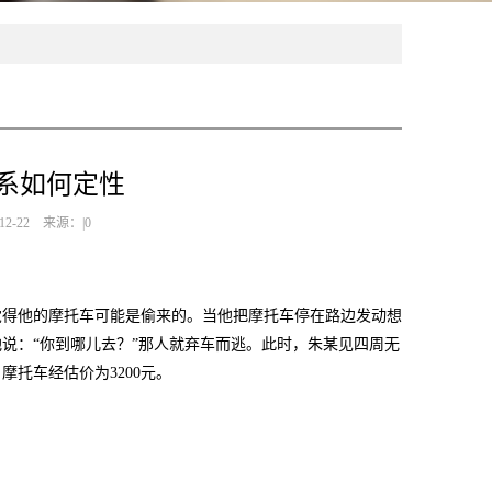
系如何定性
2-22 来源：|0
，觉得他的摩托车可能是偷来的。当他把摩托车停在路边发动想
说：“你到哪儿去？”那人就弃车而逃。此时，朱某见四周无
托车经估价为3200元。