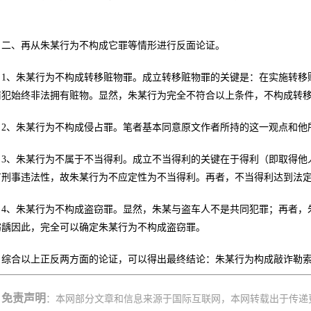
。
二、再从朱某行为不构成它罪等情形进行反面论证。
1、朱某行为不构成转移赃物罪。成立转移赃物罪的关键是：在实施转移
犯始终非法拥有赃物。显然，朱某行为完全不符合以上条件，不构成转移赃物
2、朱某行为不构成侵占罪。笔者基本同意原文作者所持的这一观点和他
3、朱某行为不属于不当得利。成立不当得利的关键在于得利（即取得他
有刑事违法性，故朱某行为不应定性为不当得利。再者，不当得利达到法
4、朱某行为不构成盗窃罪。显然，朱某与盗车人不是共同犯罪；再者，
窃龋因此，完全可以确定朱某行为不构成盗窃罪。
综合以上正反两方面的论证，可以得出最终结论：朱某行为构成敲诈勒
免责声明
：本网部分文章和信息来源于国际互联网，本网转载出于传递