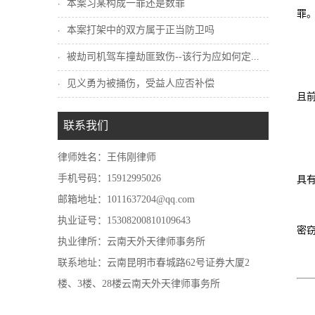
本案习某构成一罪还是数罪
罪
本案打架中的双方属于正当防卫吗
被劫司机驾车撞劫匪致伤--该行为应如何定...
见义勇为被捅伤，受益人应否补偿
且前
联系我们
律师姓名：王伟刚律师
手机号码：15912995026
具
邮箱地址：1011637204@qq.com
执业证号：15308200810109643
密
执业律所：云南天外天律师事务所
联系地址：云南昆明市春城路62号证券大厦2
楼、3楼、28楼云南天外天律师事务所