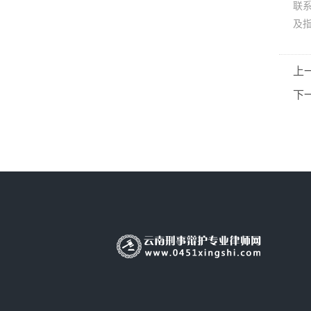
联
及
上
下