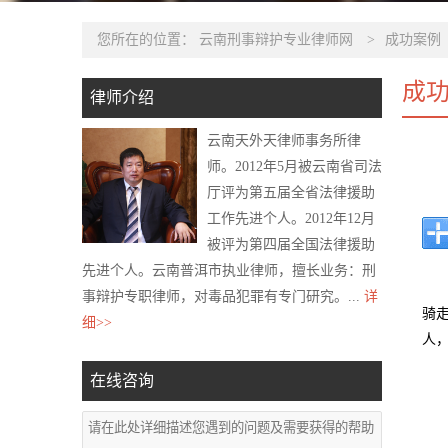
您所在的位置：
云南刑事辩护专业律师网
>
成功案例
成
律师介绍
云南天外天律师事务所律
师。2012年5月被云南省司法
厅评为第五届全省法律援助
工作先进个人。2012年12月
被评为第四届全国法律援助
先进个人。云南普洱市执业律师，擅长业务：刑
事辩护专职律师，对毒品犯罪有专门研究。...
详
骑
细>>
人
在线咨询