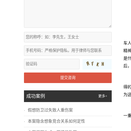
车
精
是
后
提交咨询
得
为
成功案例
更多+
假想防卫过失致人重伤案
一
本案隐含想象竞合关系如何定性