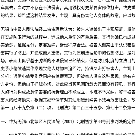
推车离去，当时并不存在不法侵害，其用铁权对史某要害部位打击，致史
会的结果，却希望这种结果发生，主观上具有伤害他人身体的故意，应以故意
无锡市中级人民法院经二审审理后认为：被告人谢某出于主观臆断，将
，在实施防卫行为的过程中，造成他人重伤的严重后果，其行为确已构成
事实清楚，证据充分，定罪准确，诉讼程序合法。被告人谢某由于认识错
侵害实行了防卫，并造成他人重伤，其行为属刑法理论中的假想防卫，是
现场，表面上似乎基于臆断的不法侵害已经结束，但是防卫制度的立法目
认史系小偷欲逃离作案现尝他人财物未追回时，持铁叉击打被害人，主观
理分析：通常小偷受到盘问应有惊慌表现，但被害人没有这种表现，他有
对方身份，但他由于抓贼心切，对此应当预见因疏忽大意而没有预见，其
告人的行为构成故意伤害罪的抗诉理由不能成立，本院不予采纳。鉴于被
被害人的经济损失，根据其犯罪情节对其适用缓刑确实不致再危害社会，
》第一百八十九条第（二）项，《刑法》第二百三十五条、第七十二条第一款
一、维持无锡市北塘区人民法院（2001）北刑初字第33号刑事判决的定