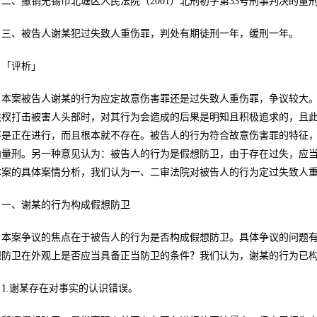
二、撤销无锡市北塘区人民法院（2001）北刑初字第33号刑事判决的量
三、被告人谢某犯过失致人重伤罪，判处有期徒刑一年，缓刑一年。
「评析」
本案被告人谢某的行为应定故意伤害罪还是过失致人重伤罪，争议较大
铁杈打击被害人头部时，对其行为会造成的后果是明知且积极追求的，且
不是正在进行，而且根本就不存在。被告人的行为符合故意伤害罪的特征
内量刑。另一种意见认为：被告人的行为是假想防卫，由于存在过失，应
本案的具体案情分析，我们认为一、二审法院对被告人的行为定过失致人重伤罪
一、谢某的行为构成假想防卫
本案争议的焦点在于被告人的行为是否构成假想防卫。具体争议的问题
想防卫在外观上是否应当具备正当防卫的条件？我们认为，谢某的行为已
1.谢某存在对事实的认识错误。