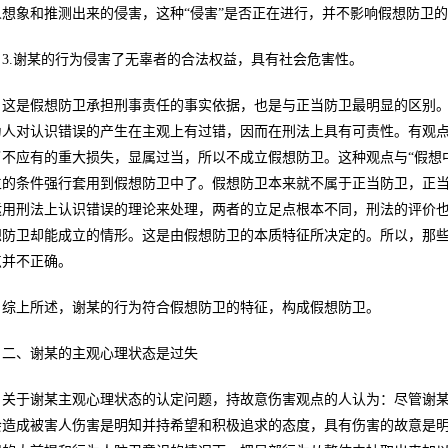
想象和推测出来的侵害，这种“侵害”是否正在进行，并不影响假想防卫的构成
3.谢某的行为侵害了无辜者的合法权益，具有社会危害性。
这是假想防卫承担刑事责任的事实依据，也是与正当防卫最明显的区别
为人对认识错误的产生在主观上有过错，因而在刑法上具有可责性。有观
了不应有的重大损失，显属过当，所以不成立假想防卫。这种观点与“假想
立的条件强行套用到假想防卫中了。假想防卫本来就不属于正当防卫，正
运用刑法上认识错误的理论来处理，两者的立足点根本不同，刑法的评价
想防卫却能成立的情形。这是由假想防卫的本质特征所决定的。所以，那
点并不正确。
综上所述，谢某的行为符合假想防卫的特征，构成假想防卫。
二、谢某的主观心理状态是过失
关于谢某主观心理状态的认定问题，持故意伤害观点的人认为：尽管谢
会造成被害人伤害是明知并持希望和积极追求的态度，具有伤害的故意是