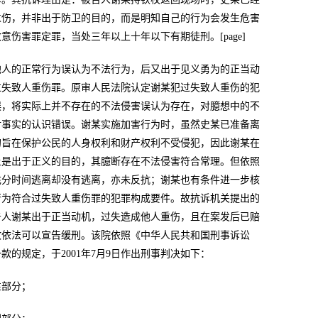
重伤，并非出于防卫的目的，而是明知自己的行为会发生危害
伤害罪定罪，当处三年以上十年以下有期徒刑。[page]
他人的正常行为误认为不法行为，后又出于见义勇为的正当动
过失致人重伤罪。原审人民法院认定谢某犯过失致人重伤的犯
误，将实际上并不存在的不法侵害误认为存在，对臆想中的不
对事实的认识错误。谢某实施加害行为时，虽然史某已准备离
的旨在保护公民的人身权利和财产权利不受侵犯，因此谢某在
上是出于正义的目的，其臆断存在不法侵害符合常理。但依照
充分时间逃离却没有逃离，亦未反抗；谢某也有条件进一步核
行为符合过失致人重伤罪的犯罪构成要件。故抗诉机关提出的
告人谢某出于正当动机，过失造成他人重伤，且在案发后已赔
故依法可以宣告缓刑。该院依照《中华人民共和国刑事诉讼
的规定，于2001年7月9日作出刑事判决如下：
性部分；