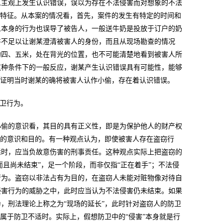
人主观上发生认识错误，误以为存在不法侵害而对想象的不法
质特征。从本案的情况看，首先，案件的发生有特定的时间和
人本身的行为也误导了被告人，一般送牛奶是投放于订户的奶
并不足以让谢某澄清被害人的身份，而且从现场勘查的情况
约四、五米，处在背光的位置，也不可能清楚地看到被害人所
这种条件下的一般反应，谢某产生认识错误具有可能性，能够
以证明当时谢某的确将被害人认作小偷，存在着认识错误。
防卫行为。
小偷的意识看，其目的具有正义性，即是为保护他人的财产权
卫的意识和目的。有一种观点认为，即使被害人存在盗窃行
适时，应当负故意伤害的刑事贡任。这种观点实际上把盗窃的
而且尚未结束”，足一个阶段，而非仅指“正在着手”；不法侵
行为。盗窃以非法占有为目的，在盗窃人未能对赃物像对待自
侵害行为的威胁之中，此时应当认为不法侵害仍未结束。如果
，刑法理论上称之为“现场的延长”，此时针对盗窃人的防卫
属于防卫不适时。实际上，假想防卫中的“侵害”本身就是行