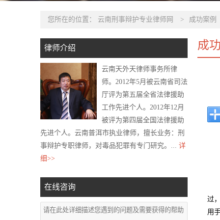
您所在的位置：
云南刑事辩护专业律师网
>
成功案例
成
律师介绍
云南天外天律师事务所律
师。2012年5月被云南省司法
厅评为第五届全省法律援助
工作先进个人。2012年12月
被评为第四届全国法律援助
先进个人。云南普洱市执业律师，擅长业务：刑
事辩护专职律师，对毒品犯罪有专门研究。...
详
细>>
在线咨询
过
用