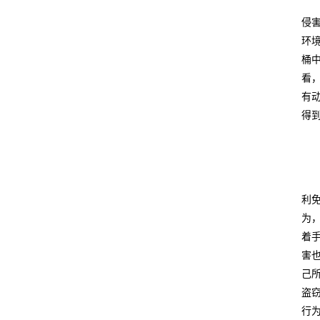
侵
环
桶
看
有
得
利
为
着
害
己
盗
行