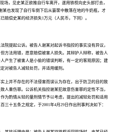
回现场，见史某正欲推自行车离开，遂用铁杈向史头部打去，
谢某也发现了自行车倒下后从篓筐中散落在地的牛奶瓶，才
已赔偿史某的经济损失1万元（人民币，下同）。
民法院提起公诉。被告人谢某对起诉书指控的事实没有异议，
，但方法用错，愿意赔偿被害人损失。其辩护人辩称，被告人
告人产生了被害人是小偷的错误判断，有一定的客观原因；建
规定对被告人减轻处罚，并适用缓刑。
事实上并不存在的不法侵害而误认为存在，出于防卫的目的致
失致人重伤罪。公诉机关指控谢某犯故意伤害罪的定性不当，
，作为酌情从轻的量刑情节予以考虑，提出的减轻处罚和适用
三十五条之规定，于2001年4月29日作出刑事判决如下：
诉。其抗诉理由是：被告人谢某持铁杈返回现场时，史某已经