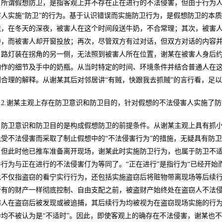
所谓假想防卫，是指客观上并不存在正在进行的不法侵害，但由于行为
害人实施“防卫”的行为。基于认识错误而实施防卫行为，是假想防卫的本
境，在冬天的深夜，被害人在这个时间段送牛奶，不合常理；其次，被害
中，而被害人却开窗投放；再次，尽管双方有过对话，但双方对话的内容
，路灯装在拐角的另一侧，无法照到被害人所在位置，谢某在被害人身后
动作的细节及手中的奶瓶。从当时特定的时间、环境条件并结合普通人在
到合理的解释。从谢某其后对邻居讲“有贼，快跟我去抓贼”的言行看，足
2.谢某主观上存在防卫意识和防卫目的，针对假想的不法侵害人实施了
防卫意识和防卫目的是构成假想防卫的前提条件。从谢某主观上具有抓
免受不法侵害而采取了制止假想中的“不法侵害行为”的措施，无疑具有防
，但此时他已推车准备离开现场，谢某此时实施防卫行为，也属于防卫不
手行为与正在进行的不法侵害仃为等同了。“正在进行”是指行为“已经开始
也不仅指盗窃的看宁实行行为，还包括实施盗窃后将赃物带离现场等后续
所有的财产一样彻底控制、自由支配之前，被盗财产始终处在盗窃人不法
窃人在盗窃后被发现或被追捕，其后续行为均被视为在盗窃现场实施的行为
为均不被认为是“不适时”。因此，即使客观上的确存在不法侵害，谢某也不