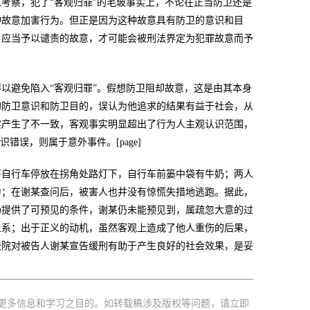
考察，犯了“客观归罪”的毛玻事实上，不论在正当防卫还是
种故意加害行为。但正是因为这种故意具有防卫的意识和目
、应当予以谴责的故意，才可能会被刑法界定为犯罪故意而予
以避免陷入“客观归罪”。假想防卫阻却故意，这是由其本身
的防卫意识和防卫目的，误认为他追求的结果有益于社会，从
实产生了不一致，客观事实明显超出了行为人主观认识范围，
误，则属于意外事件。[page]
将自行车停放在拐角处路灯下，自行车前篓中袋有牛奶；两人
为；在谢某查问后，被害人也并没有惊慌失措地逃跑。据此，
场提供了可预见的条件，谢某仍未能预见到，属疏忽大意的过
上系；出于正义的动机，虽然客观上造成了他人重伤的后果，
法院对被告人谢某宣告缓刑有助于产生良好的社会效果，是妥
更多信息和学习之目的。如转载稿涉及版权等问题，请立即