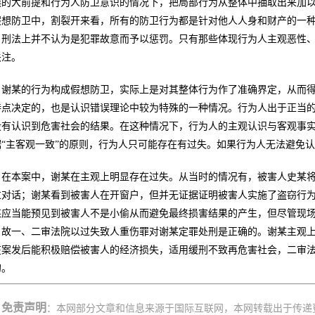
误的大前提和行为人防卫意识的情况下，把局部行为从整体中抽取出来加以
假想防卫中，割裂开来看，所有的防卫行为都是针对他人人身和财产的一
，刑法上并不认为是犯罪故意而予以惩罚。只有那些体现行为人主观恶性
关注。
谢某的行为构成假想防卫，实际上是对其整体行为作了准确界定，从而得
特点决定的，也是认识错误理论中较为特殊的一种情况。行为人出于正当
没有认识到危害社会的结果。在这种情况下，行为人的主观认识与客观事
“主客观一致”的原则，行为人只可能存在有过失。如果行为人无法避免认识错
在本案中，谢某在主观上明显存在过失。从当时的情况有，被害人史某
过对话；谢某看到被害人在开窗户，但并无证据证明被害人实施了盗窃行
某应当能预见到被害人不是小偷从而避免最终损害结果的产生，但尽管现
。故一、二审法院以过失致人重伤罪对谢某定罪处刑是正确的。谢某主观
在案发后能积极赔偿被害人的经济损失，适用缓刑不致再危害社会，二审
的。
免责声明
：本网部分文章和信息来源于国际互联网，本网转载出于传递