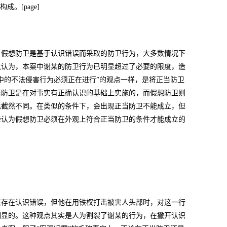
。[page]
。假想防卫是基于认识错误而采取的防卫行为，大多数情况下
点认为，本案中谢某的防卫行为已明显超过了必要的限度，造
中的不法侵害行为必须正在进行”的观点一样，是将正当防卫
当防卫是在对事实有正确认识的基础上实施的，而假想防卫则
也截然不同。在类似的条件下，会出现正当防卫不能成立，但
些认为假想防卫必须在外观上符合正当防卫的条件才能成立的
某存在认识错误，但他在用铁杈打击被害人头部时，对这一行
明显的。这种观点其实是人为割裂了谢某的行为，在撇开认识