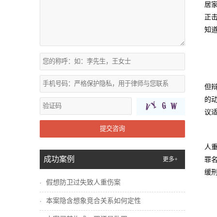
居
正
知
但
的
议
提交咨询
人
成功案例
更多+
罪
缓
假想防卫过失致人重伤案
本案隐含想象竞合关系如何定性