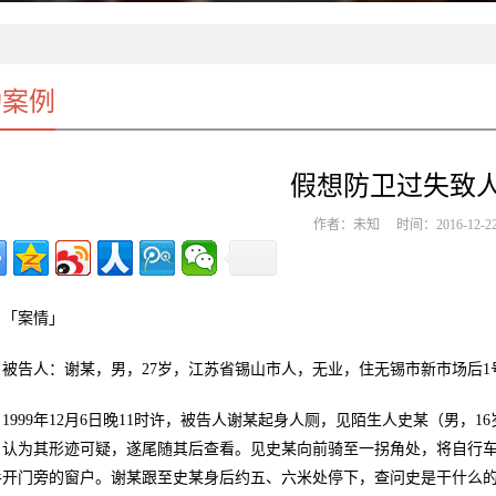
功案例
假想防卫过失致
作者：未知 时间：2016-12-2
「案情」
被告人：谢某，男，27岁，江苏省锡山市人，无业，住无锡市新市场后1号。
1999年12月6日晚11时许，被告人谢某起身人厕，见陌生人史某（男，
，认为其形迹可疑，遂尾随其后查看。见史某向前骑至一拐角处，将自行车
手开门旁的窗户。谢某跟至史某身后约五、六米处停下，查问史是干什么的