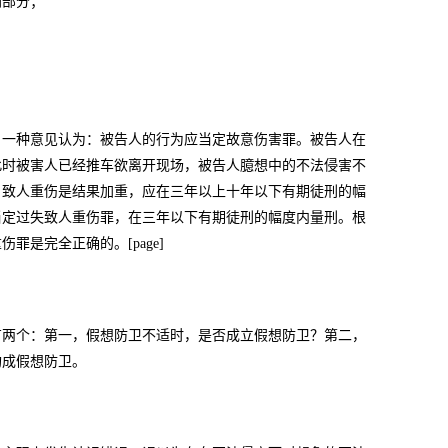
刑部分；
。一种意见认为：被告人的行为应当定故意伤害罪。被告人在
此时被害人已经推车欲离开现场，被告人臆想中的不法侵害不
，致人重伤是结果加重，应在三年以上十年以下有期徒刑的幅
当定过失致人重伤罪，在三年以下有期徒刑的幅度内量刑。根
是完全正确的。[page]
有两个：第一，假想防卫不适时，是否成立假想防卫？第二，
构成假想防卫。