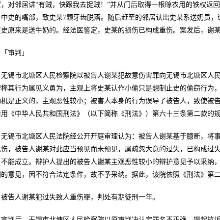
家，对邻居讲“有贼，快跟我去捉贼！”并从门后取得一根晾衣用的铁权返
击中史的嘴部，致史某7颗牙齿脱落。随后赶至的邻居认出史某系送奶员，
道史原来是送牛奶的。经法医鉴定，史某的损伤已构成重伤。案发后，谢某
「审判」
无锡市北塘区人民检察院以被告人谢某犯故意伤害罪向无锡市北塘区人
辩称其行为属见义勇为，主观上将史某认作小偷只是想制止史的偷窃行为
动机是正义的，主观恶性较小；被害人本身的行为误导了被告人，致使被
适用《中华人民共和国刑法》（以下简称《刑法》）第六十三条第二款的
无锡市北塘区人民法院经公开开庭审理认为：被告人谢某基于臆断，将
重伤，被告人谢某对此应当预见而未预见，属疏忽大意的过失，已构成过
名不能成立。辩护人提出的被告人谢某主观恶性较小的辩护意见予以采纳
刑的意见，因不符合法定条件，故不予采纳。据此，该院依照《刑法》第二百
被告人谢某犯过失致人重伤罪，判处有期徒刑一年。
宣判后，无锡市北塘区人民检察院以原审判决认定罪名不正确，提起抗