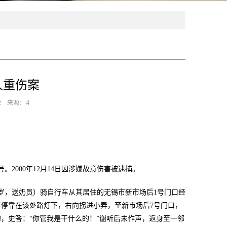
人重伤案
2 来源：|4
2000年12月14日因涉嫌故意伤害被逮捕。
16岁，送奶员）骑自行车从其居住的无锡市新市场后1号门口经
停靠在该处路灯下，右向拐进小弄，至新市场后7号门口，
，史答：“你管我是干什么的！”谢听后未作声，返身至一邻