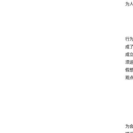
为人
行
成
成
须
假
观
为