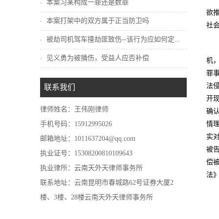
本案习某构成一罪还是数罪
欲
本案打架中的双方属于正当防卫吗
社
被劫司机驾车撞劫匪致伤--该行为应如何定...
见义勇为被捅伤，受益人应否补偿
机
罪
法
联系我们
开
律师姓名：王伟刚律师
确
手机号码：15912995026
情
实
邮箱地址：1011637204@qq.com
被
执业证号：15308200810109643
偿
执业律所：云南天外天律师事务所
法
联系地址：云南昆明市春城路62号证券大厦2
楼、3楼、28楼云南天外天律师事务所