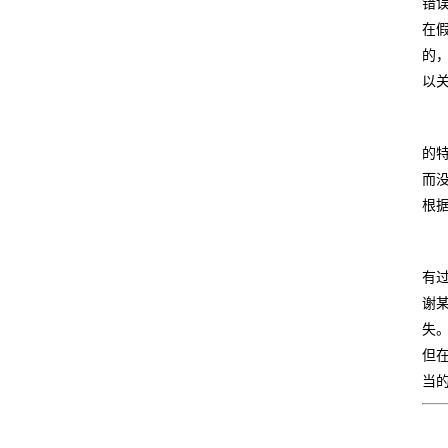
错
在
的
以
的
而
根据
有
谢
失
但
当