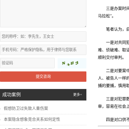
三是办案时
马拉松”。
笔者认为，
一是对共同
难、侦破难、取
顺利交付审判。
二是对要案
提交咨询
人、被告人一样
捕的要捕，慎用
成功案例
更多+
三是对犯罪
审，容易在社会
假想防卫过失致人重伤案
本案隐含想象竞合关系如何定性
四是对口供