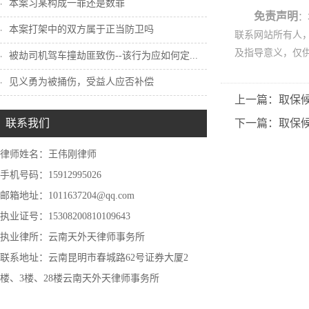
本案习某构成一罪还是数罪
免责声明
：
本案打架中的双方属于正当防卫吗
联系网站所有人
及指导意义，仅
被劫司机驾车撞劫匪致伤--该行为应如何定...
见义勇为被捅伤，受益人应否补偿
上一篇：取保
联系我们
下一篇：取保
律师姓名：王伟刚律师
手机号码：15912995026
邮箱地址：1011637204@qq.com
执业证号：15308200810109643
执业律所：云南天外天律师事务所
联系地址：云南昆明市春城路62号证券大厦2
楼、3楼、28楼云南天外天律师事务所