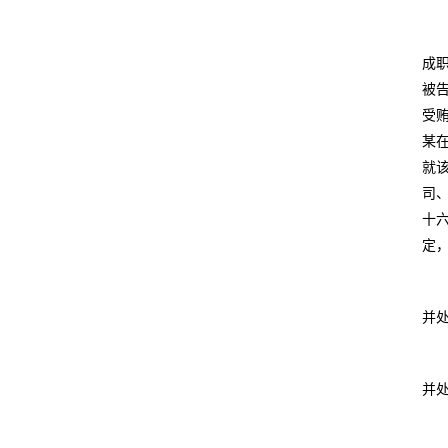
成
被
受
某
就
司
十
定，
并
并