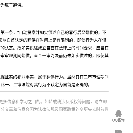
行为属于翻供。
第一条，“自动投案并如实供述自己的罪行后又翻供的，不
影响自首认定的翻供在时间上是有限制的，即使行为人在侦
首的认定。故如实供述成立自首在法律上的时间要求，应当在
一审审理期间翻供，直至一审判决前仍未如实供述的，即使其
证据证实的犯罪事实，属于翻供行为。虽然其在二审审理期间
因此一、二审法院对其行为不认定为自首是正确的。
更多信息和学习之目的。如转载稿涉及版权等问题，请立即
部分文章和信息会因为法律法规及国家政策的变更失去时效性
QQ咨询