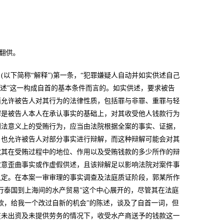
翻供。
以下简称“解释”)第一条，“犯罪嫌疑人自动并如实供述自己
供述”这一构成自首的基本条件而言的。如实供述，要求被告
面允许被告人对其行为的法律性质，包括罪与非罪、重罪与轻
解是被告人本人在承认事实的基础上，对其收受他人钱款行为
刑法意义上的受贿行为，应当由法院根据全案的事实、证据，
，也允许被告人对部分事实进行辩解，而这种辩解可能会对其
就其在受贿过程中的地位、作用以及受贿钱款的多少所作的辩
故意歪曲事实或作虚假供述，且该辩解足以影响法院对案件事
认定。在本案一审审理的事实调查及法庭质证阶段，郭某所作
行泰国到上海间的水产贸易”这个中心展开的，尽管其在法庭
款，给我一个改过自新的机会”的陈述，谈及了自首一词，但
在未出资及未提供劳务的情况下，收受水产商送予的钱款这一