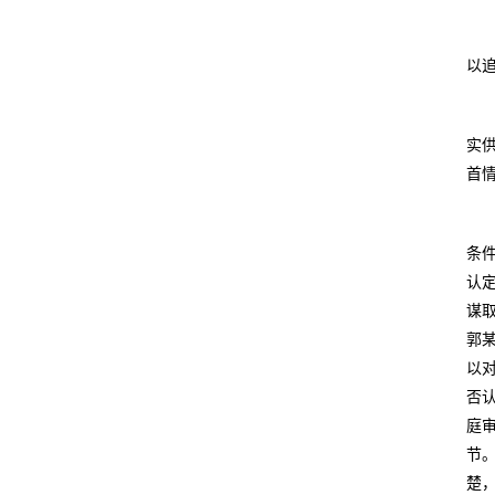
以
实
首
条
认
谋
郭
以
否
庭
节
楚