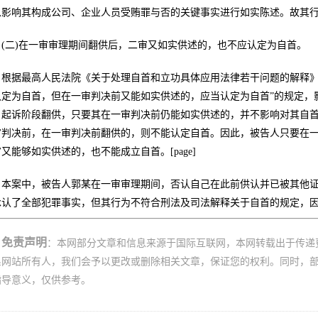
以影响其构成公司、企业人员受贿罪与否的关键事实进行如实陈述。故其
(二)在一审审理期间翻供后，二审又如实供述的，也不应认定为自首。
根据最高人民法院《关于处理自首和立功具体应用法律若干问题的解释》
认定为自首，但在一审判决前又能如实供述的，应当认定为自首”的规定，
、起诉阶段翻供，只要其在一审判决前仍能如实供述的，并不影响对其自
审判决前，在一审判决前翻供的，则不能认定自首。因此，被告人只要在
又能够如实供述的，也不能成立自首。[page]
本案中，被告人郭某在一审审理期间，否认自己在此前供认并已被其他
承认了全部犯罪事实，但其行为不符合刑法及司法解释关于自首的规定，
免责声明
：本网部分文章和信息来源于国际互联网，本网转载出于传递
系网站所有人，我们会予以更改或删除相关文章，保证您的权利。同时，
指导意义，仅供参考。