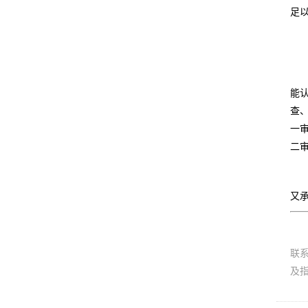
足
能
查
一
二审
又
联
及