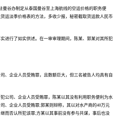
由东航驻曼谷办制定从泰国曼谷至上海航线的空运价格的职务便
送货运淡季价格表的方法，多收少报，秘密截取货运款人民币
事实进行了如实供述。在一审审理期间，陈某、郭某对其所犯
公司、企业人员受贿罪，且数额巨大，但三名被告人均具有自
所犯公司、企业人员受贿罪，陈某以其没有利用职务便利为水
司、企业人员受贿罪;郭某则辩称，其以对水产商的40万元
继而否认所犯该罪;方某以其事前没有参与共谋，事后也没