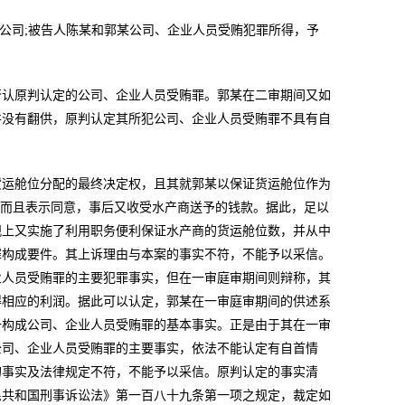
限公司;被告人陈某和郭某公司、企业人员受贿犯罪所得，予
否认原判认定的公司、企业人员受贿罪。郭某在二审期间又如
并没有翻供，原判认定其所犯公司、企业人员受贿罪不具有自
货运舱位分配的最终决定权，且其就郭某以保证货运舱位作为
，而且表示同意，事后又收受水产商送予的钱款。据此，足以
观上又实施了利用职务便利保证水产商的货运舱位数，并从中
罪构成要件。其上诉理由与本案的事实不符，不能予以采信。
业人员受贿罪的主要犯罪事实，但在一审庭审期间则辩称，其
得相应的利润。据此可以认定，郭某在一审庭审期间的供述系
一构成公司、企业人员受贿罪的基本事实。正是由于其在一审
公司、企业人员受贿罪的主要事实，依法不能认定有自首情
的事实及法律规定不符，不能予以采信。原判认定的事实清
民共和国刑事诉讼法》第一百八十九条第一项之规定，裁定如