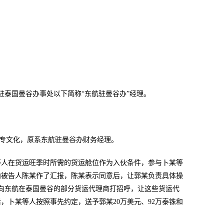
司驻泰国曼谷办事处以下简称“东航驻曼谷办”经理。
，大专文化，原系东航驻曼谷办财务经理。
某等人在货运旺季时所需的货运舱位作为入伙条件，参与卜某等
向被告人陈某作了汇报，陈某表示同意后，让郭某负责具体操
员，向东航在泰国曼谷的部分货运代理商打招呼，让这些货运代
，卜某等人按照事先约定，送予郭某20万美元、92万泰铢和