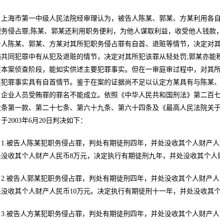
上海市第一中级人民法院经审理认为，被告人陈某、郭某、方某利用各
职务侵占罪;陈某、郭某还利用职务便利，为他人谋取利益，收受他人钱款
告人陈某、郭某、方某对其所犯职务侵占罪有自首、退赃等情节，决定对其
贿共同犯罪中有从犯及退赃的情节，决定对其所犯该罪从轻处罚;郭某亦能
在本案侦查阶段，能如实供述主要犯罪事实。但在一审庭审过程中，对其
该犯罪事实具有自首情节。鉴于在案的证据尚不足以认定方某具有与陈某
、企业人员受贿罪的罪名不能成立。依照《中华人民共和国刑法》第二百
六条第一款、第二十七条、第六十九条、第六十四条及《最高人民法院关
于2003年6月20日判决如下：
1.被告人陈某犯职务侵占罪，判处有期徒刑四年，并处没收其个人财产人
处没收其个人财产人民币8万元，决定执行有期徒刑九年，并处没收其个人财
2.被告人郭某犯职务侵占罪，判处有期徒刑四年，并处没收其个人财产人
处没收其个人财产人民币10万元。决定执行有期徒刑十一年，并处没收其个
3.被告人方某犯职务侵占罪，判处有期徒刑四年，并处没收其个人财产人