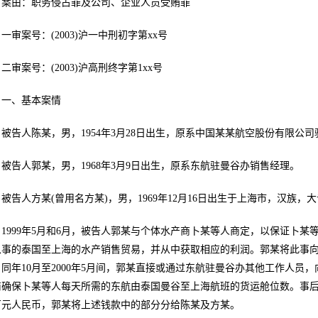
案由：职务侵占罪及公司、企业人员受贿罪
一审案号：(2003)沪一中刑初字第xx号
二审案号：(2003)沪高刑终字第1xx号
一、基本案情
被告人陈某，男，1954年3月28日出生，原系中国某某航空股份有限公
被告人郭某，男，1968年3月9日出生，原系东航驻曼谷办销售经理。
被告人方某(曾用名方某)，男，1969年12月16日出生于上海市，汉族
1999年5月和6月，被告人郭某与个体水产商卜某等人商定，以保证卜
从事的泰国至上海的水产销售贸易，并从中获取相应的利润。郭某将此事
。同年10月至2000年5月间，郭某直接或通过东航驻曼谷办其他工作人
商确保卜某等人每天所需的东航由泰国曼谷至上海航班的货运舱位数。事后
5万元人民币，郭某将上述钱款中的部分分给陈某及方某。