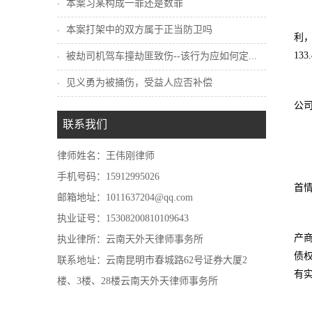
本案习某构成一罪还是数罪
本案打架中的双方属于正当防卫吗
利
13
被劫司机驾车撞劫匪致伤--该行为应如何定...
见义勇为被捅伤，受益人应否补偿
公
联系我们
律师姓名：王伟刚律师
手机号码：15912995026
首
邮箱地址：1011637204@qq.com
执业证号：15308200810109643
产
执业律所：云南天外天律师事务所
债
联系地址：云南昆明市春城路62号证券大厦2
有实
楼、3楼、28楼云南天外天律师事务所