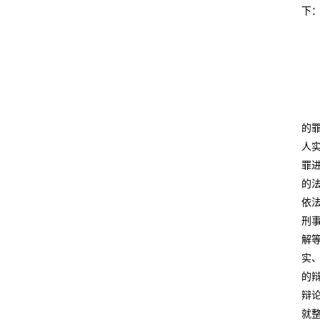
下：
的
人
罪
的
依
刑
解
实
的
辩
就