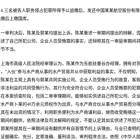
4.三名被告人职务侵占犯罪所得予以追缴后，发还中国某某航空股份有
追缴后上缴国库。
一审判决后，陈某及郭某均提出上诉。陈某重述一审期间提出的辩解，
供述了自己所犯公司、企业人员受贿罪的事实，还辩称其在一审庭审期间
情节不当。
上海市高级人民法院经审理认为，陈某作为东航驻曼谷办经理，拥有对
件，“入伙”参与水产商从事的水产贸易并从中获取利益的事实，不仅明知
定陈某在主观上具有与郭某共同实施公司、企业人员受贿行为的故意，客
取非法利益的共同受贿行为，其行为完全符合公司、企业人员受贿罪的犯
某在本案侦查阶段，包括二审审理期间，能够如实供述自己所犯公司、企
对水产商卜某的40万余元债权作为出资，与水产商合伙从事水产贸易而分
认其在未出资的情况下，利用职务便利为水产商谋利益，继而收受贿赂这
审期间的翻供，依照法律及司法解释的规定，不能认定其如实供述了所犯
。郭某所提其在一审期间没有翻供并有自首情节的上诉理由，与业已查明
，证据确实、充分，定罪准确、量刑适当，审判程序合法。依照《中华人