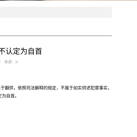
不认定为自首
2 来源：|4
属于翻供，依照司法解释的规定，不属于如实供述犯罪事实，
定为自首。