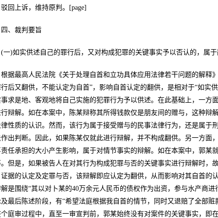
驳回上诉，维持原判。[page]
四、裁判要旨
(一)如实供述自己的罪行后，又对构成犯罪的关键事实予以否认的，属于
根据最高人民法院《关于处理自首和立功具体应用法律若干问题的解释》(
罪行后又翻供，不能认定为自首”，影响自首认定的翻供，是相对于“如实
实事求是地、客观地将自己实施的犯罪行为予以供述。在此基础上，一方
进行辩解。如在本案中，陈某辩称其所得钱款仅是朋友间的赠与，这种辩
法律性质的认识。然而，该行为属于接受赠与的民事法律行为，还是属于
法作出判断。因此，如果陈某仅就此进行辩解，并不构成翻供。另一方面
事责任承担的大小产生影响，属于对情节事实的辩解。如在本案中，郭某
等。但是，如果被告人在对其行为构成犯罪与否的关键事实进行辩解时，
、证据的认定及定罪与否，该辩解即应认定为翻供，从而影响对其自首的
辩解是围绕“其以对卜某的40万余元人民币的债权作为出资，参与水产商进
论及最后陈述阶段，有“希望法庭根据我自首的情节，同时又退赔了全部赃
整个庭审过程中，直至一审宣判前，郭某始终没有对案件的关键事实，即